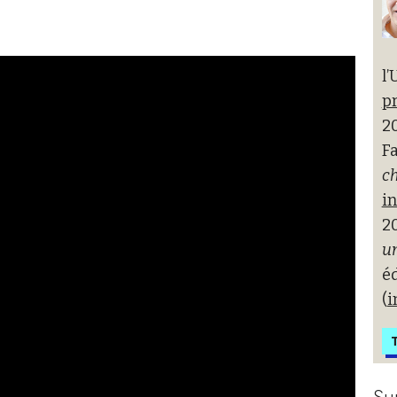
l’
pr
20
Fa
ch
i
2
un
é
(
i
T
Su