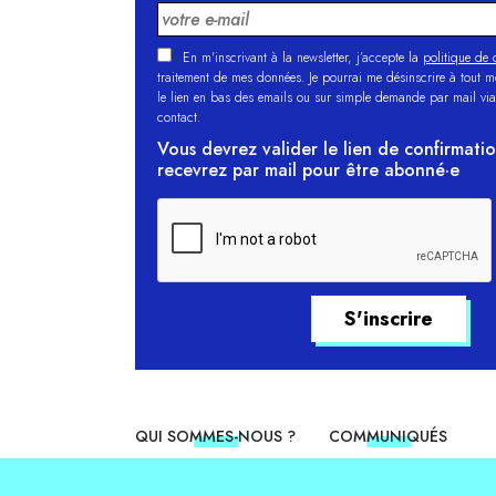
En m'inscrivant à la newsletter, j’accepte la
politique de c
traitement de mes données. Je pourrai me désinscrire à tout 
le lien en bas des emails ou sur simple demande par mail via
contact.
Vous devrez valider le lien de confirmati
recevrez par mail pour être abonné·e
QUI SOMMES-NOUS ?
COMMUNIQUÉS