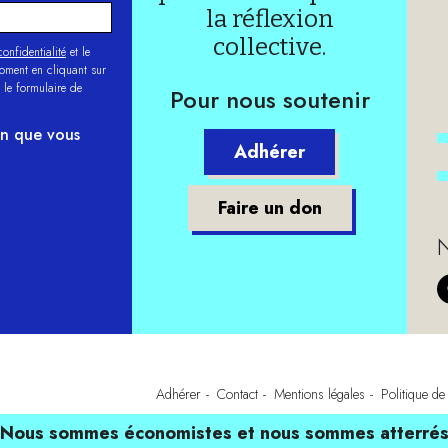
la réflexion
collective.
onfidentialité
et le
moment en cliquant sur
 le formulaire de
Pour nous soutenir
on que vous
Adhérer
Faire un don
N
Adhérer
Contact
Mentions légales
Politique de 
Nous sommes économistes et nous sommes atterré