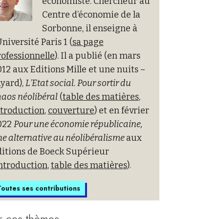
économiste. Chercheur au
Centre d’économie de la
Sorbonne, il enseigne à
Université Paris 1 (
sa page
ofessionnelle
). Il a publié (en mars
12 aux Editions Mille et une nuits –
yard),
L’Etat social. Pour sortir du
aos néolibéral
(
table des matières
,
ntroduction
,
couverture
) et en février
022
Pour une économie républicaine,
e alternative au néolibéralisme
aux
ditions de Boeck Supérieur
ntroduction
,
table des matières
).
outes ses contributions
r ces thèmes