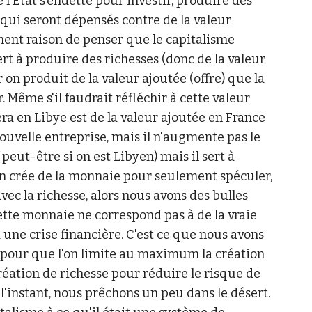
l'Etat s'endette pour investir, produire des
 qui seront dépensés contre de la valeur
ment raison de penser que le capitalisme
rt à produire des richesses (donc de la valeur
ar on produit de la valeur ajoutée (offre) que la
ême s'il faudrait réfléchir à cette valeur
ra en Libye est de la valeur ajoutée en France
uvelle entreprise, mais il n'augmente pas le
 peut-être si on est Libyen) mais il sert à
l'on crée de la monnaie pour seulement spéculer,
avec la richesse, alors nous avons des bulles
ette monnaie ne correspond pas à de la vraie
 a une crise financière. C'est ce que nous avons
t pour que l'on limite au maximum la création
réation de richesse pour réduire le risque de
 l'instant, nous prêchons un peu dans le désert.