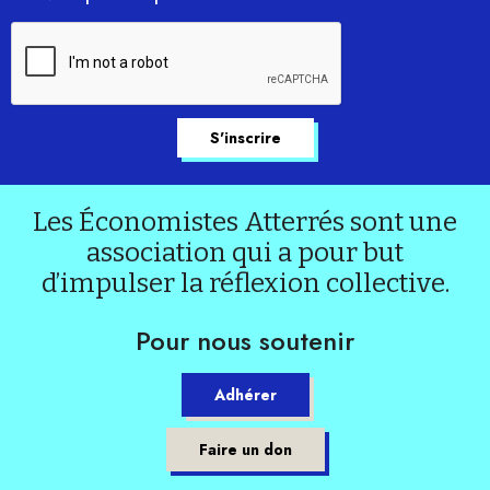
Les Économistes Atterrés sont une
association qui a pour but
d’impulser la réflexion collective.
Pour nous soutenir
Adhérer
Faire un don