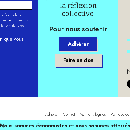
la réflexion
collective.
onfidentialité
et le
moment en cliquant sur
 le formulaire de
Pour nous soutenir
on que vous
Adhérer
Faire un don
N
Adhérer
Contact
Mentions légales
Politique de 
Nous sommes économistes et nous sommes atterré