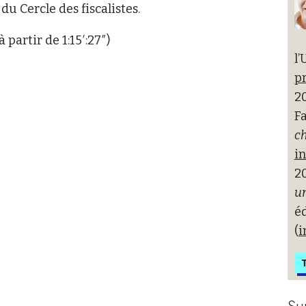
u Cercle des fiscalistes.
à partir de 1:15′:27″)
l’
pr
20
Fa
ch
i
2
un
é
(
i
T
Su