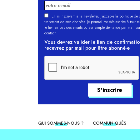
En m'inscrivant à la newsletter, j’accepte la
politique de c
traitement de mes données. Je pourrai me désinscrire à tout 
le lien en bas des emails ou sur simple demande par mail via
contact.
Vous devrez valider le lien de confirmati
recevrez par mail pour être abonné·e
QUI SOMMES-NOUS ?
COMMUNIQUÉS