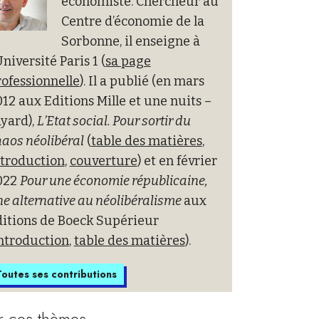
économiste. Chercheur au
Centre d’économie de la
Sorbonne, il enseigne à
Université Paris 1 (
sa page
ofessionnelle
). Il a publié (en mars
12 aux Editions Mille et une nuits –
yard),
L’Etat social. Pour sortir du
aos néolibéral
(
table des matières
,
ntroduction
,
couverture
) et en février
022
Pour une économie républicaine,
e alternative au néolibéralisme
aux
ditions de Boeck Supérieur
ntroduction
,
table des matières
).
outes ses contributions
r ces thèmes