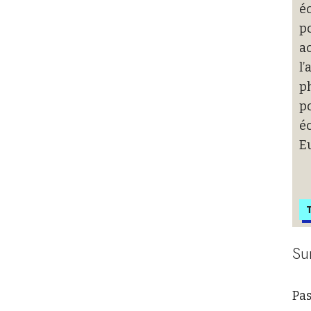
éc
po
ac
l’
p
po
é
E
T
Su
Pas