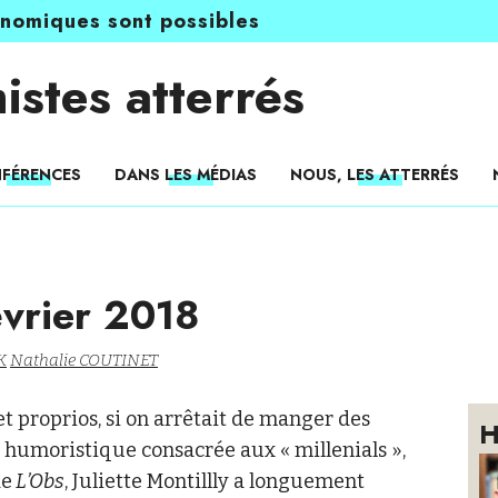
onomiques sont possibles
istes atterrés
FÉRENCES
DANS LES MÉDIAS
NOUS, LES ATTERRÉS
évrier 2018
K
Nathalie COUTINET
et proprios, si on arrêtait de manger des
H
 humoristique consacrée aux « millenials »,
de
L’Obs
, Juliette Montillly a longuement