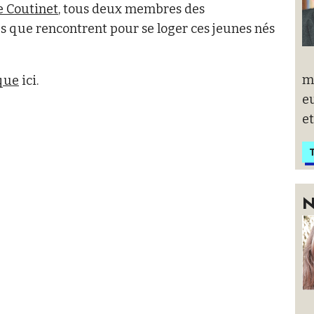
e Coutinet
, tous deux membres des
s que rencontrent pour se loger ces jeunes nés
m
ique
ici.
eu
et
T
N