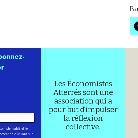
Pa
abonnez-
er
Les Économistes
Atterrés sont une
association qui a
pour but d’impulser
la réflexion
collective.
onfidentialité
et le
moment en cliquant sur