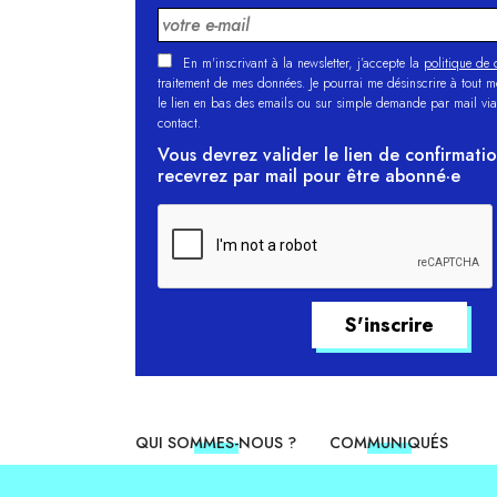
En m'inscrivant à la newsletter, j’accepte la
politique de c
traitement de mes données. Je pourrai me désinscrire à tout 
le lien en bas des emails ou sur simple demande par mail via
contact.
Vous devrez valider le lien de confirmati
recevrez par mail pour être abonné·e
QUI SOMMES-NOUS ?
COMMUNIQUÉS