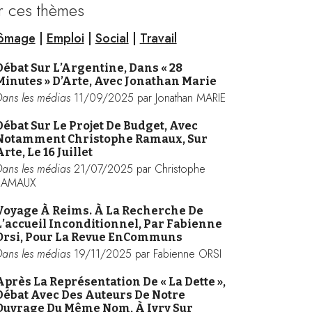
r ces thèmes
ômage
|
Emploi
|
Social
|
Travail
Débat Sur L’Argentine, Dans « 28
Minutes » D’Arte, Avec Jonathan Marie
Dans les médias
11/09/2025 par Jonathan MARIE
Débat Sur Le Projet De Budget, Avec
Notamment Christophe Ramaux, Sur
rte, Le 16 Juillet
Dans les médias
21/07/2025 par Christophe
RAMAUX
Voyage À Reims. À La Recherche De
L’accueil Inconditionnel, Par Fabienne
Orsi, Pour La Revue EnCommuns
Dans les médias
19/11/2025 par Fabienne ORSI
Après La Représentation De « La Dette »,
Débat Avec Des Auteurs De Notre
Ouvrage Du Même Nom, À Ivry Sur