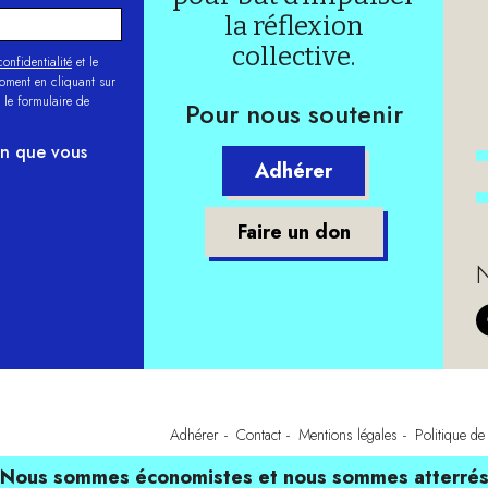
la réflexion
collective.
onfidentialité
et le
moment en cliquant sur
 le formulaire de
Pour nous soutenir
on que vous
Adhérer
Faire un don
N
Adhérer
Contact
Mentions légales
Politique de 
Nous sommes économistes et nous sommes atterré