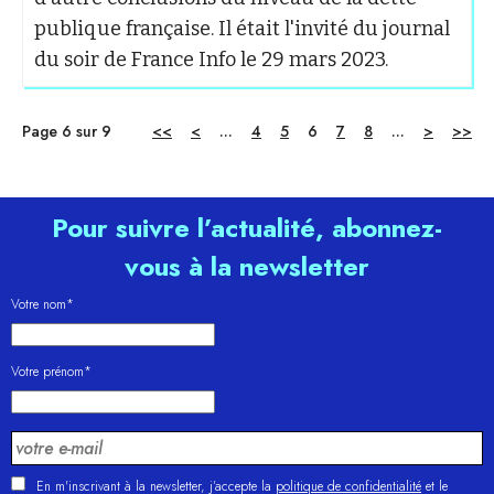
publique française. Il était l'invité du journal
du soir de France Info le 29 mars 2023.
Page 6 sur 9
<<
<
...
4
5
6
7
8
...
>
>>
Pour suivre l’actualité, abonnez-
vous à la newsletter
Votre nom*
Votre prénom*
En m'inscrivant à la newsletter, j’accepte la
politique de confidentialité
et le