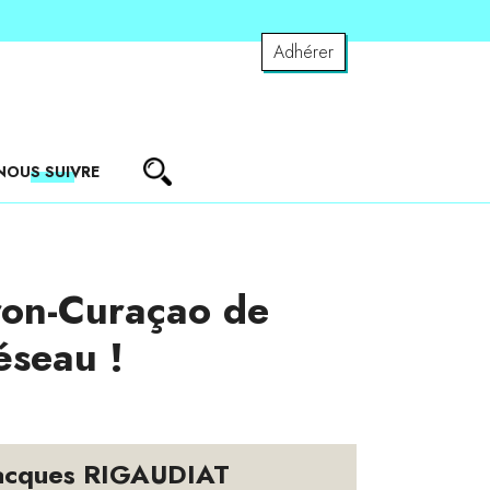
Adhérer
NOUS SUIVRE
tron-Curaçao de
éseau !
acques RIGAUDIAT