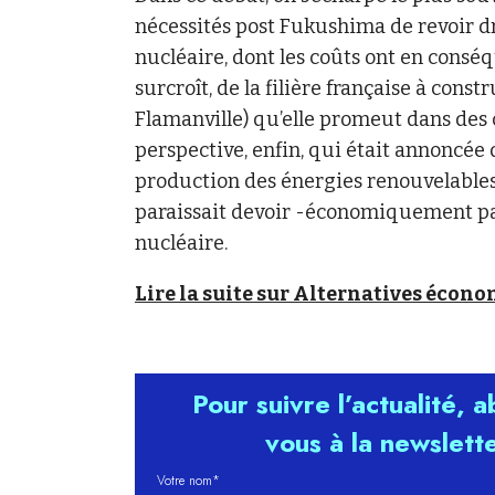
nécessités post Fukushima de revoir d
nucléaire, dont les coûts ont en consé
surcroît, de la filière française à const
Flamanville) qu’elle promeut dans des 
perspective, enfin, qui était annoncée
production des énergies renouvelables 
paraissait devoir -économiquement par
nucléaire.
Lire la suite sur Alternatives écono
Pour suivre l’actualité, 
vous à la newslett
Votre nom*