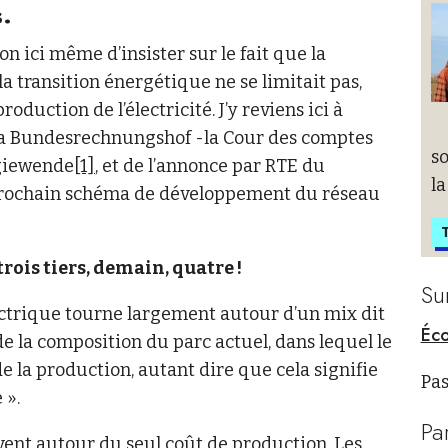
s.
ion ici même d’insister sur le fait que la
 transition énergétique ne se limitait pas,
roduction de l’électricité. J’y reviens ici à
e la Bundesrechnungshof -la Cour des comptes
so
rgiewende
[1]
, et de l’annonce par RTE du
la
prochain schéma de développement du réseau
T
trois tiers, demain, quatre !
Su
ectrique tourne largement autour d’un mix dit
Éco
e la composition du parc actuel, dans lequel le
e la production, autant dire que cela signifie
Pas
 ».
Pa
uvent autour du seul coût de production. Les