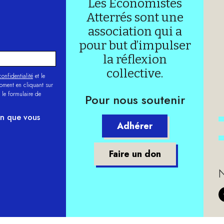
Les Économistes
Atterrés sont une
association qui a
pour but d’impulser
la réflexion
collective.
onfidentialité
et le
moment en cliquant sur
 le formulaire de
Pour nous soutenir
on que vous
Adhérer
Faire un don
N