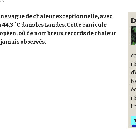
ON
 une vague de chaleur exceptionnelle, avec
D
44,3 °C dans les Landes. Cette canicule
opéen, où de nombreux records de chaleur
x jamais observés.
co
r
d’
N
é
ré
l
T