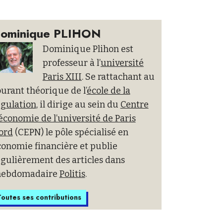
ominique PLIHON
Dominique Plihon est
professeur à l’
université
Paris XIII
. Se rattachant au
urant théorique de l’
école de la
égulation
, il dirige au sein du
Centre
économie de l’université de Paris
ord
(CEPN) le pôle spécialisé en
conomie financière et publie
gulièrement des articles dans
’hebdomadaire
Politis
.
outes ses contributions