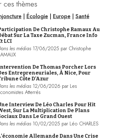
r ces thèmes
joncture
|
Écologie
|
Europe
|
Santé
Participation De Christophe Ramaux Au
Débat Sur La Taxe Zucman, France Info
Et LCI
Dans les médias
17/06/2025 par Christophe
RAMAUX
Intervention De Thomas Porcher Lors
Des Entrepreneuriales, À Nice, Pour
Tribune Côte D’Azur
Dans les médias
12/06/2026 par Les
conomistes Atterrés
Une Interview De Léo Charles Pour Hit
West, Sur La Multiplication De Plans
Sociaux Dans Le Grand Ouest
Dans les médias
10/02/2025 par Léo CHARLES
L’économie Allemande Dans Une Crise